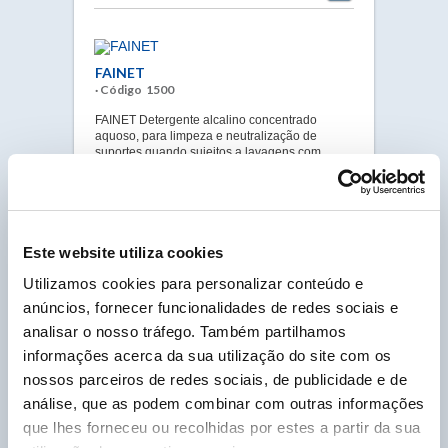
FAINET
· Código 1500
FAINET Detergente alcalino concentrado
aquoso, para limpeza e neutralização de
suportes quando sujeitos a lavagens com
ácidos. Também existe na versão não
espumante, para máquinas autolavadoras.
CONSULTAR A FICHA
Este website utiliza cookies
Utilizamos cookies para personalizar conteúdo e
FIXINCOL
anúncios, fornecer funcionalidades de redes sociais e
· Código 3550
analisar o nosso tráfego. Também partilhamos
A fórmula enriquecida de FIXINCOL permite
informações acerca da sua utilização do site com os
uma secagem rápida, mantendo a elasticidade
nossos parceiros de redes sociais, de publicidade e de
permanente após polimerização.
análise, que as podem combinar com outras informações
CONSULTAR A FICHA
que lhes forneceu ou recolhidas por estes a partir da sua