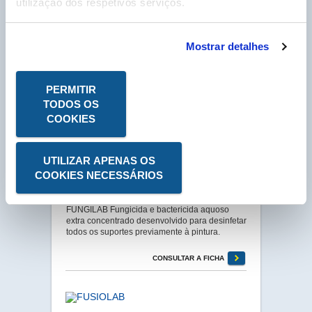
utilização dos respetivos serviços.
FOURNET
Mostrar detalhes
· Código 1400
FOURNET Desengordurante fortemente
alcalino especial para fornos para limpeza de
PERMITIR
gorduras secas e queimadas.
TODOS OS
COOKIES
CONSULTAR A FICHA
UTILIZAR APENAS OS
COOKIES NECESSÁRIOS
FUNGILAB
· Código 3823
FUNGILAB Fungicida e bactericida aquoso
extra concentrado desenvolvido para desinfetar
todos os suportes previamente à pintura.
CONSULTAR A FICHA