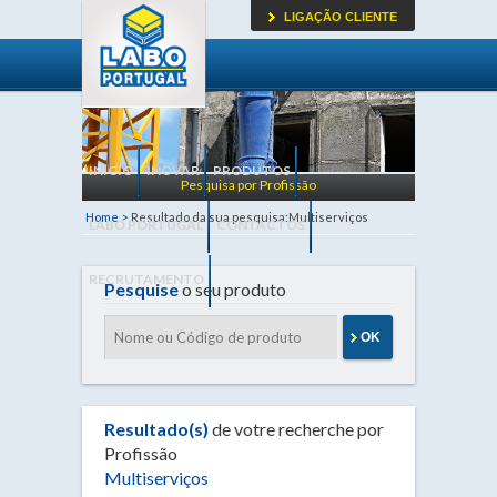
LIGAÇÃO CLIENTE
INICIO
INOVAR
PRODUTOS
Pesquisa por Profissão
Home >
Resultado da sua pesquisa:Multiserviços
LABO PORTUGAL
CONTACTOS
RECRUTAMENTO
Pesquise
o seu produto
OK
Resultado(s)
de votre recherche por
Profissão
Multiserviços