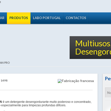
VAR
PRODUTOS
LABO PORTUGAL
CONTACTOS
Multiusos
Desengor
AN PRO
Pe
 1498
AN
é um detergente desengordurante muito poderoso e concentrado,
 especialmente para limpezas profundas difíceis.