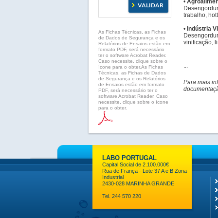
•
Agroalimen
Desengordura
trabalho, hott
•
Indústria V
As Fichas Técnicas, as Fichas
Desengordura
de Dados de Segurança e os
vinificação, 
Relatórios de Ensaios estão em
formato PDF, será necessário
ter o software Acrobat Reader.
Caso necessite, clique sobre o
...
ícone para o obter.As Fichas
Técnicas, as Fichas de Dados
de Segurança e os Relatórios
Para mais in
de Ensaios estão em formato
documentação
PDF, será necessário ter o
software Acrobat Reader. Caso
necessite, clique sobre o ícone
para o obter.
LABO PORTUGAL
Capital Social de 2.100.000€
Rua de França - Lote 37 A e B Zona
Industrial
2430-028 MARINHA GRANDE
Tel. 244 570 220