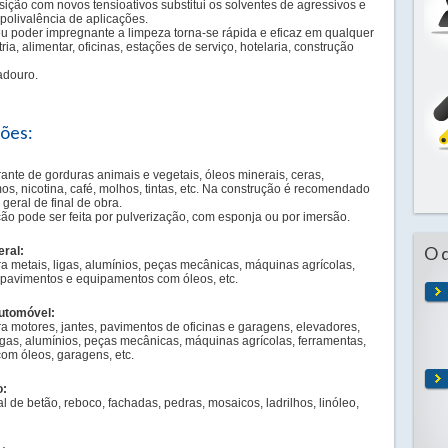
ição com novos tensioativos substitui os solventes de agressivos e
polivalência de aplicações.
u poder impregnante a limpeza torna-se rápida e eficaz em qualquer
tria, alimentar, oficinas, estações de serviço, hotelaria, construção
adouro.
ções:
nte de gorduras animais e vegetais, óleos minerais, ceras,
os, nicotina, café, molhos, tintas, etc. Na construção é recomendado
geral de final de obra.
ção pode ser feita por pulverização, com esponja ou por imersão.
O 
eral:
 metais, ligas, alumínios, peças mecânicas, máquinas agrícolas,
 pavimentos e equipamentos com óleos, etc.
Automóvel:
 motores, jantes, pavimentos de oficinas e garagens, elevadores,
 ligas, alumínios, peças mecânicas, máquinas agrícolas, ferramentas,
om óleos, garagens, etc.
o:
 de betão, reboco, fachadas, pedras, mosaicos, ladrilhos, linóleo,