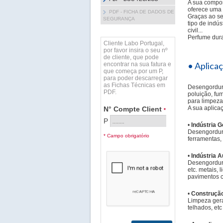
A sua compos
oferece uma 
PDF - FICHA DE DADOS DE
Graças ao se
SEGURANÇA
tipo de indús
civil...
Perfume dur
Cliente Labo Portugal,
por favor insira o seu nº
de cliente, que pode
• Aplica
encontrar na sua fatura e
que começa por um P,
para poder descarregar
as Fichas Técnicas em
Desengordura
PDF.
poluição, fum
para limpeza 
A sua aplica
N° Compte Client
*
P
•
Indústria G
Desengordura
* Campo obrigatório
ferramentas,
•
Indústria 
Desengordura
etc. metais,
pavimentos c
•
Construçã
Limpeza geral
telhados, etc