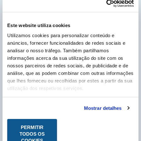
versão completa da documentação em PDF, no
separador “Ligação Cliente”.
Este website utiliza cookies
PDF - DOC TÉCNICO
Utilizamos cookies para personalizar conteúdo e
anúncios, fornecer funcionalidades de redes sociais e
analisar o nosso tráfego. Também partilhamos
Cliente Labo Portugal, por favor insira o seu nº
informações acerca da sua utilização do site com os
de cliente, que pode encontrar na sua fatura e
que começa por um P, para poder descarregar as
nossos parceiros de redes sociais, de publicidade e de
Fichas Técnicas em PDF.
análise, que as podem combinar com outras informações
N° Compte Client
*
que lhes forneceu ou recolhidas por estes a partir da sua
P
utilização dos respetivos serviços.
* Campo obrigatório
Mostrar detalhes
PERMITIR
TODOS OS
COOKIES