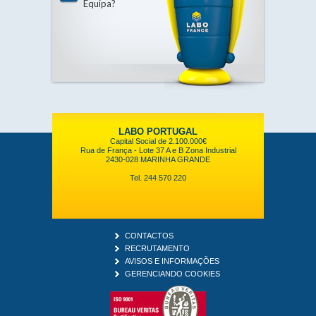
Equipa?
LABO PORTUGAL
Capital Social de 2.100.000€
Rua de França - Lote 37 A e B Zona Industrial
2430-028 MARINHA GRANDE
Tel. 244 570 220
CONTACTOS
RECRUTAMENTO
AVISOS E INFORMAÇÕES
GERENCIANDO COOKIES