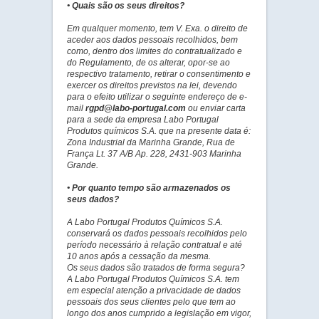
• Quais são os seus direitos?
Em qualquer momento, tem V. Exa. o direito de
aceder aos dados pessoais recolhidos, bem
como, dentro dos limites do contratualizado e
do Regulamento, de os alterar, opor-se ao
respectivo tratamento, retirar o consentimento e
exercer os direitos previstos na lei, devendo
para o efeito utilizar o seguinte endereço de e-
mail
rgpd@labo-portugal.com
ou enviar carta
para a sede da empresa Labo Portugal
Produtos químicos S.A. que na presente data é:
Zona Industrial da Marinha Grande, Rua de
França Lt. 37 A/B Ap. 228, 2431-903 Marinha
Grande.
• Por quanto tempo são armazenados os
seus dados?
A Labo Portugal Produtos Químicos S.A.
conservará os dados pessoais recolhidos pelo
período necessário à relação contratual e até
10 anos após a cessação da mesma.
Os seus dados são tratados de forma segura?
A Labo Portugal Produtos Químicos S.A. tem
em especial atenção a privacidade de dados
pessoais dos seus clientes pelo que tem ao
longo dos anos cumprido a legislação em vigor,