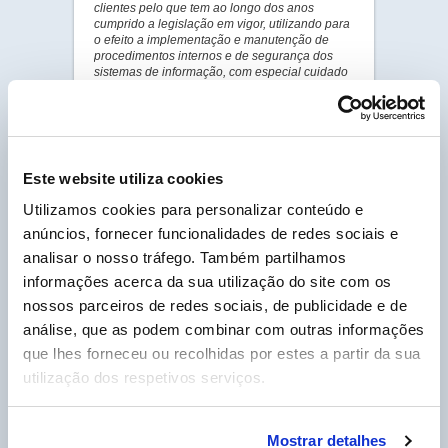
clientes pelo que tem ao longo dos anos
cumprido a legislação em vigor, utilizando para
o efeito a implementação e manutenção de
procedimentos internos e de segurança dos
sistemas de informação, com especial cuidado
nos dados pessoais dos clientes.
• Que dados pessoais são recolhidos e
tratados?
A Labo Portugal – Produtos Químicos S.A.
Este website utiliza cookies
procede à recolha e ao tratamento, entre
outros, dos seguintes dados pessoais: Nome
Utilizamos cookies para personalizar conteúdo e
completo do cliente, Morada completa do
anúncios, fornecer funcionalidades de redes sociais e
cliente, Morada completa das obras do cliente,
Contactos telefónicos do cliente, Endereço de
analisar o nosso tráfego. Também partilhamos
E-Mail do cliente, Número de contribuinte,
informações acerca da sua utilização do site com os
Condições de pagamento, e Número de
Identificação bancária
nossos parceiros de redes sociais, de publicidade e de
análise, que as podem combinar com outras informações
Todos os dados pessoais recolhidos pela Labo
Portugal – Produtos Químicos S.A. foram em
que lhes forneceu ou recolhidas por estes a partir da sua
estrito cumprimento do Regulamento Geral
utilização dos respetivos serviços.
sobre a Proteção de Dados Pessoais (RGPD)–
Regulamento nº 2016/679 do Parlamento
Europeu e do Conselho, de 27 de Abril de
2016.
Mostrar detalhes