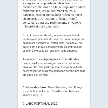
as regras de propriedade intelectual dos
diversos conteúdos do site, ou seja, não poderá
reproduzi-los, resumi-los, modifica-los, ou
transmiti-los sem autorização prévia do editor,
sejam textos ou imagens gráficas. Poderá
consultá-lo para uso restritamente privado, e
não profissional/comercial.-
Excepto quando indicado, toda a informação é da
exclusiva propriedade da empresa Labo Portugal não
podem ser copiados ou distribuídos, no todo ou em
parte, sem o prévio consentimento da empresa por
escrito, à exceção da rede interna da empresa.
A violação das disposições acima referidas
pode constituir uma violação das leis criminais ou
civis. A Labo Portugal Empresa reserva-se o direito
de investigar os prejuízos causados por tais pessoas
até onde a lei permitir.
Créditos das fotos:
Denis Pourcher, Labo França,
www.shutterstock.com, PhotoAlto: Eric Audras &
James Hardy, DR.
© LABO PORTUGAL 2026.