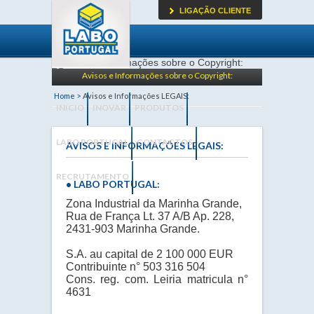
LIGAÇÃO CLIENTE
Avisos e Informações sobre o Copyright:
Home >
Avisos e Informações LEGAIS:
INICIO
INOVAR
PRODUTOS
LABO PORTUGAL
CONTACTOS
AVISOS E INFORMAÇÕES LEGAIS:
RECRUTAMENTO
• LABO PORTUGAL:
Zona Industrial da Marinha Grande,
Rua de França Lt. 37 A/B Ap. 228,
2431-903 Marinha Grande.
S.A. au capital de 2 100 000 EUR
Contribuinte n° 503 316 504
Cons. reg. com. Leiria matricula n°
4631