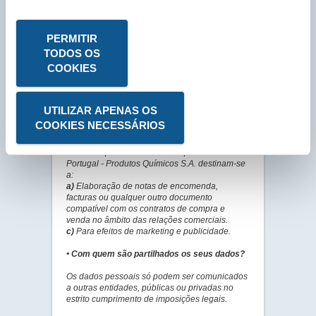
• De que forma são recolhidos os seus
dados?
PERMITIR
Os dados pessoais podem ser recolhidos
através dos seguintes meios:
TODOS OS
COOKIES
a)
Por intermédio de Agentes da Labo Portugal
- Produtos Químicos S.A.
b)
Pela Labo Portugal - Produtos Químicos S.A.
por e-mail, pelo site, ou entrega directa.
UTILIZAR APENAS OS
COOKIES NECESSÁRIOS
• Qual a finalidade dos dados recolhidos?
Os dados pessoais recolhidos pela Labo
Portugal - Produtos Químicos S.A. destinam-se
a:
a)
Elaboração de notas de encomenda,
facturas ou qualquer outro documento
compatível com os contratos de compra e
venda no âmbito das relações comerciais.
c)
Para efeitos de marketing e publicidade.
• Com quem são partilhados os seus dados?
Os dados pessoais só podem ser comunicados
a outras entidades, públicas ou privadas no
estrito cumprimento de imposições legais.