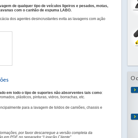
avagem de qualquer tipo de veículos ligeiros e pesados, motas,
ravanas com o canhão de espuma LABO.
icácia dos agentes desincrustantes evita as lavagens com ação
O 
ções
ado em todo o tipo de suportes não absorventes tais como
:
romados, plásticos, pinturas, vidros, borrachas, etc.
roncipalmente para a lavagem de toldos de camiões, chassis e
formações, por favor descarregue a versão completa da
 em PDF, no separador “Ligação Cliente”.