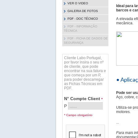
VER O VIDEO
Ideal para l
barcos e ca
GALERIA DE FOTOS
A elevada ef
PDF - DOC TÉCNICO
mecânica.
PDF - INFORMAÇÃO
TÉCNICA
PDF - FICHA DE DADOS DE
SEGURANÇA
Cliente Labo Portugal,
por favor insira o seu nº
de cliente, que pode
encontrar na sua fatura e
que começa por um P,
• Aplica
para poder descarregar
as Fichas Técnicas em
PDF.
Pode ser us
Aço, cobre, c
N° Compte Client
*
P
Utiliza-se p
motores.
* Campo obrigatório
...
Para mais in
documentação