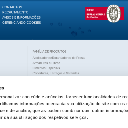
CONTACTOS
RECRUTAMENTO
AVISOS E INFORMAÇÕES
GERENCIANDO COOKIES
FAMÍLIA DE PRODUTOS
Aceleradores/Retardadores de Presa
Armaduras e Fibras
Cimentos Especiais
Coberturas, Terraços e Varandas
Decapantes
Desincrustantes
es
Detergentes e Limpezas Especiais
Diluentes, Solventes e Desengordurantes
rsonalizar conteúdo e anúncios, fornecer funcionalidades de red
Fachadas
tilhamos informações acerca da sua utilização do site com os 
Fundações e Paredes Enterradas
Hidrófugos
dade e de análise, que as podem combinar com outras informaçõe
Hidrófugos de Base Aquosa
ir da sua utilização dos respetivos serviços.
Hidrófugos de Base Solvente
Introdutores de Ar