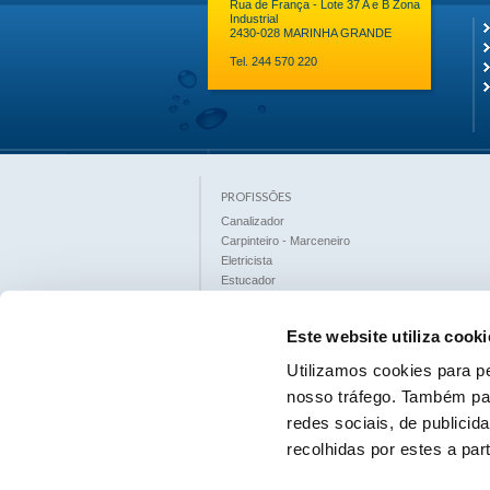
Rua de França - Lote 37 A e B Zona
Industrial
2430-028 MARINHA GRANDE
Tel. 244 570 220
PROFISSÕES
Canalizador
Carpinteiro - Marceneiro
Eletricista
Estucador
Ladrilhador
Limpeza Industrial
Este website utiliza cooki
Multiserviços
Obras Públicas
Utilizamos cookies para pe
Paisagista (espaços verdes)
nosso tráfego. Também par
Pedreiro
Pintor
redes sociais, de publici
Serralheiro
recolhidas por estes a part