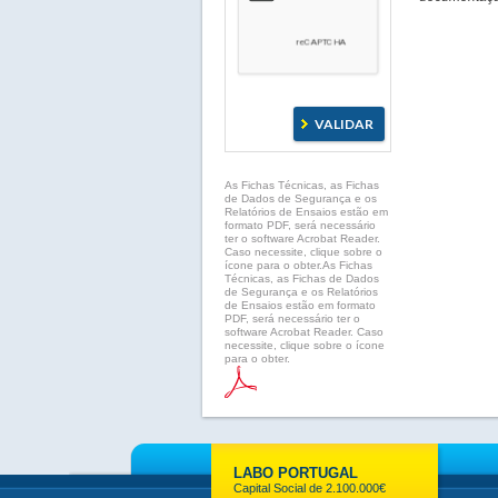
As Fichas Técnicas, as Fichas
de Dados de Segurança e os
Relatórios de Ensaios estão em
formato PDF, será necessário
ter o software Acrobat Reader.
Caso necessite, clique sobre o
ícone para o obter.As Fichas
Técnicas, as Fichas de Dados
de Segurança e os Relatórios
de Ensaios estão em formato
PDF, será necessário ter o
software Acrobat Reader. Caso
necessite, clique sobre o ícone
para o obter.
LABO PORTUGAL
Capital Social de 2.100.000€