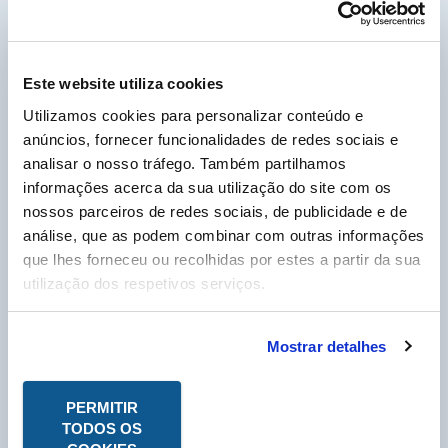
separador “Ligação Cliente”.
PDF - DOC TÉCNICO
Este website utiliza cookies
PDF - FICHA DE
DADOS DE SEGURANÇA
Utilizamos cookies para personalizar conteúdo e
anúncios, fornecer funcionalidades de redes sociais e
analisar o nosso tráfego. Também partilhamos
Cliente Labo Portugal, por favor insira o seu nº
informações acerca da sua utilização do site com os
de cliente, que pode encontrar na sua fatura e
que começa por um P, para poder descarregar as
nossos parceiros de redes sociais, de publicidade e de
Fichas Técnicas em PDF.
análise, que as podem combinar com outras informações
N° Compte Client
*
que lhes forneceu ou recolhidas por estes a partir da sua
P
utilização dos respetivos serviços.
* Campo obrigatório
Mostrar detalhes
PERMITIR
TODOS OS