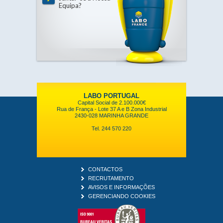
Equipa?
LABO PORTUGAL
Capital Social de 2.100.000€
Rua de França - Lote 37 A e B Zona Industrial
2430-028 MARINHA GRANDE
Tel. 244 570 220
CONTACTOS
RECRUTAMENTO
AVISOS E INFORMAÇÕES
GERENCIANDO COOKIES