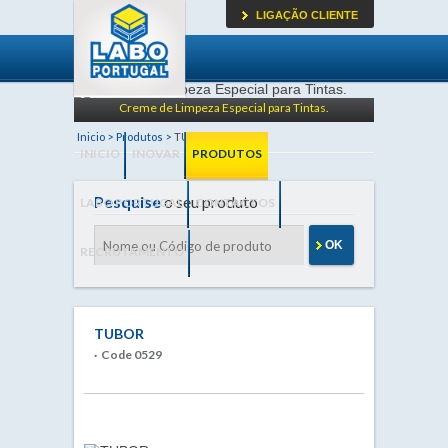
LIGAÇÃO CLIENTE
Creme de Limpeza Especial para Tintas.
Inicio >
Produtos >
TUBOR
TUBOR
INICIO
INOVAR
PRODUTOS
Pesquise
o seu produto
LABO PORTUGAL
CONTACTOS
OK
RECRUTAMENTO
TUBOR
· Code 0529