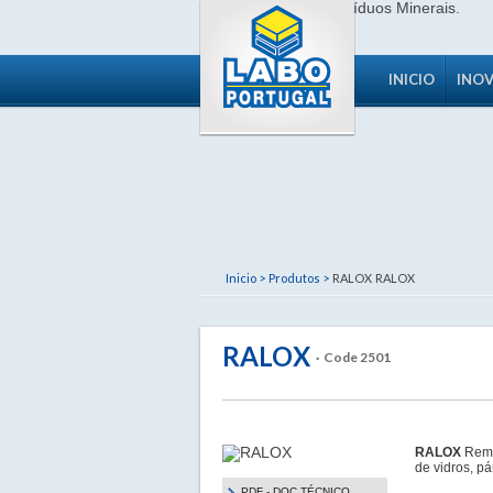
INICIO
INO
Inicio >
Produtos >
RALOX
RALOX
RALOX
· Code 2501
RALOX
Remo
de vidros, pá
PDF - DOC TÉCNICO