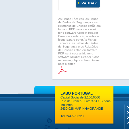
As Fichas Técnicas, as Fichas
de Dados de Segurança e os
Relatórios de Ensaios estão em
formato PDF, será necessário
ter o software Acrobat Reader.
Caso necessite, clique sobre o
ícone para o obter.As Fichas
Técnicas, as Fichas de Dados
de Segurança e os Relatórios
de Ensaios estão em formato
PDF, será necessário ter o
software Acrobat Reader. Caso
necessite, clique sobre o ícone
para o obter.
LABO PORTUGAL
Capital Social de 2.100.000€
Rua de França - Lote 37 A e B Zona
Industrial
2430-028 MARINHA GRANDE
Tel. 244 570 220