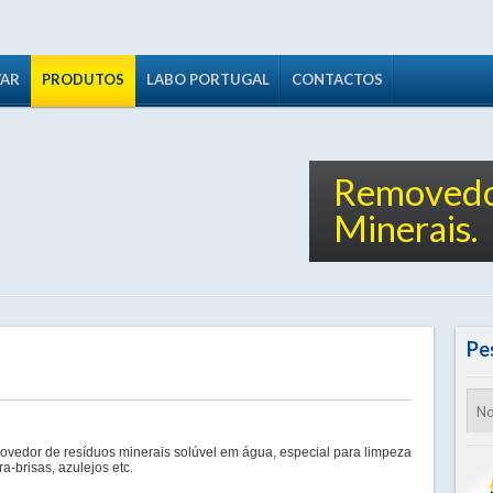
VAR
PRODUTOS
LABO PORTUGAL
CONTACTOS
Removedo
Minerais.
Pe
vedor de resíduos minerais solúvel em água, especial para limpeza
ra-brisas, azulejos etc.