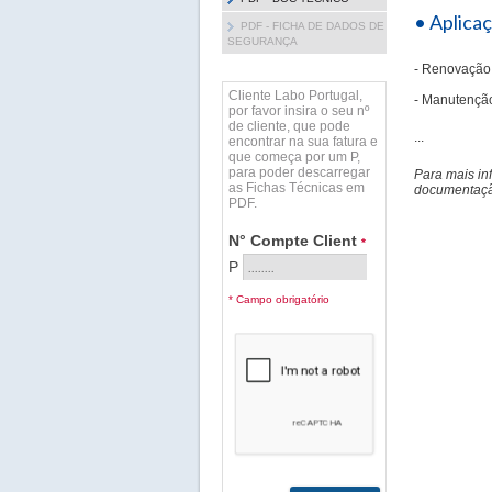
• Aplica
PDF - FICHA DE DADOS DE
SEGURANÇA
- Renovação
Cliente Labo Portugal,
- Manutenção
por favor insira o seu nº
de cliente, que pode
...
encontrar na sua fatura e
que começa por um P,
para poder descarregar
Para mais in
as Fichas Técnicas em
documentação
PDF.
N° Compte Client
*
P
* Campo obrigatório