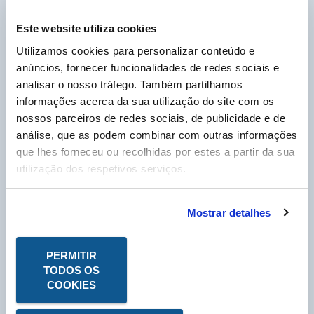
DADOS DE SEGURANÇA
Este website utiliza cookies
Utilizamos cookies para personalizar conteúdo e
Cliente Labo Portugal, por favor insira o seu nº
anúncios, fornecer funcionalidades de redes sociais e
de cliente, que pode encontrar na sua fatura e
que começa por um P, para poder descarregar as
analisar o nosso tráfego. Também partilhamos
Fichas Técnicas em PDF.
informações acerca da sua utilização do site com os
N° Compte Client
nossos parceiros de redes sociais, de publicidade e de
*
P
análise, que as podem combinar com outras informações
que lhes forneceu ou recolhidas por estes a partir da sua
* Campo obrigatório
utilização dos respetivos serviços.
Mostrar detalhes
PERMITIR
TODOS OS
COOKIES