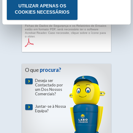
UTILIZAR APENAS OS
COOKIES NECESSÁRIOS
As Fichas Técnicas, as Fichas de Dados de Segurança e os
Relatórios de Ensaios estão em formato PDF, será
necessário ter o software Acrobat Reader. Caso necessite,
clique sobre o ícone para o obter.As Fichas Técnicas, as
Fichas de Dados de Segurança e os Relatórios de Ensaios
estão em formato PDF, será necessário ter o software
Acrobat Reader. Caso necessite, clique sobre o ícone para
o obter.
O que
procura?
Deseja ser
Contactado por
um Dos Nossos
Comerciais?
Juntar-se à Nossa
Equipa?