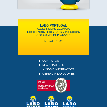
LABO PORTUGAL
Capital Social de 2.100.000€
Rua de França - Lote 37 A e B Zona Industrial
2430-028 MARINHA GRANDE
Tel. 244 570 220
CONTACTOS
RECRUTAMENTO
AVISOS E INFORMAÇÕES
GERENCIANDO COOKIES