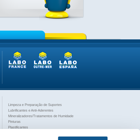
Limpeza e Preparação de Suportes
Lubrificantes e Anti-Aderentes
Mineralizadores/Tratamentos de Humidade
Pinturas
Plastificantes
Produtos de Cura
Proteção das Mãos