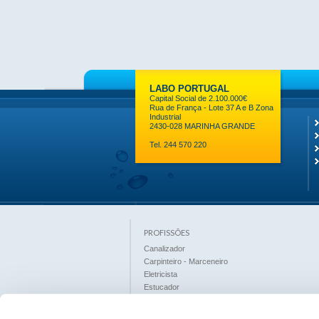
LABO PORTUGAL
Capital Social de 2.100.000€
Rua de França - Lote 37 A e B Zona
Industrial
2430-028 MARINHA GRANDE
Tel. 244 570 220
PROFISSÕES
Canalizador
Carpinteiro - Marceneiro
Eletricista
Estucador
Ladrilhador
Limpeza Industrial