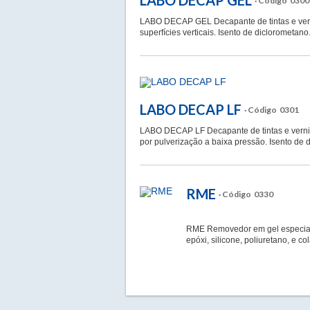
LABO DECAP GEL
· Código 0300
LABO DECAP GEL Decapante de tintas e vern
superfícies verticais. Isento de diclorometano
LABO DECAP LF
· Código 0301
LABO DECAP LF Decapante de tintas e vernize
por pulverização a baixa pressão. Isento de 
RME
· Código 0330
RME Removedor em gel especial 
epóxi, silicone, poliuretano, e cola