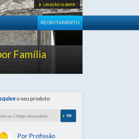
LIGAÇÃO CLIENTE
RECRUTAMENTO
por Família
squise
o seu produto
OK
Por Profissão