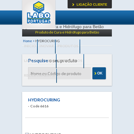
LIGAÇÃO CLIENTE
Produto de Cura e Hidrófugo para Betão
Home >
HYDROCURING
INICIO
INOVAR
PRODUTOS
Pesquise
o seu produto
LABO PORTUGAL
CONTACTOS
OK
RECRUTAMENTO
HYDROCURING
· Code 6616