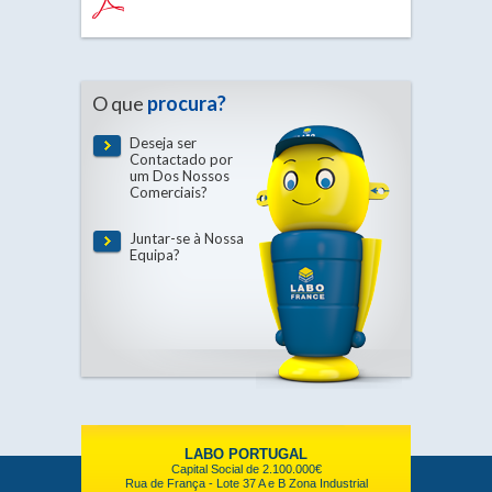
O que
procura?
Deseja ser
Contactado por
um Dos Nossos
Comerciais?
Juntar-se à Nossa
Equipa?
LABO PORTUGAL
Capital Social de 2.100.000€
Rua de França - Lote 37 A e B Zona Industrial