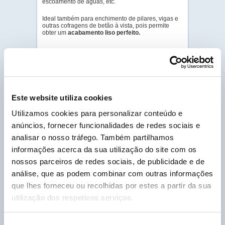
escoamento de águas, etc.
Ideal também para enchimento de pilares, vigas e
outras cofragens de betão à vista, pois permite
obter um
acabamento liso perfeito.
...
Para mais informações, por favor descarregue a
versão completa da documentação em PDF, no
separador “Ligação Cliente”.
Este website utiliza cookies
Utilizamos cookies para personalizar conteúdo e
GALERIA DE FOTOS
anúncios, fornecer funcionalidades de redes sociais e
PDF - DOC TÉCNICO
analisar o nosso tráfego. Também partilhamos
informações acerca da sua utilização do site com os
PDF - FICHA DE
DADOS DE SEGURANÇA
nossos parceiros de redes sociais, de publicidade e de
análise, que as podem combinar com outras informações
que lhes forneceu ou recolhidas por estes a partir da sua
utilização dos respetivos serviços.
Cliente Labo Portugal, por favor insira o seu nº
de cliente, que pode encontrar na sua fatura e
que começa por um P, para poder descarregar as
Fichas Técnicas em PDF.