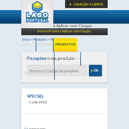
LIGAÇÃO CLIENTE
Resina Pronta a Aplicar com Cargas.
Inicio >
Produtos >
SPECSEL
SPECSEL
INICIO
INOVAR
PRODUTOS
Pesquise
o seu produto
LABO PORTUGAL
CONTACTOS
OK
RECRUTAMENTO
SPECSEL
· Code 2910