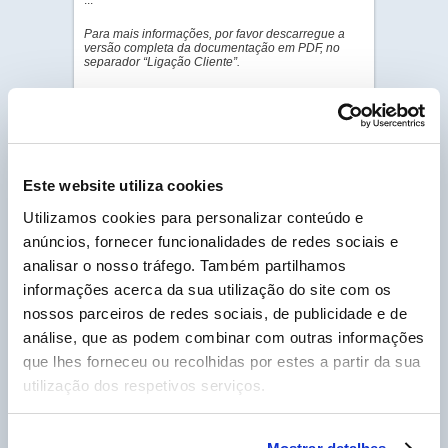
...
Para mais informações, por favor descarregue a
versão completa da documentação em PDF, no
separador “Ligação Cliente”.
VER O VIDEO
GALERIA DE FOTOS
PDF - DOC TÉCNICO
Este website utiliza cookies
PDF - PROCESSO
Utilizamos cookies para personalizar conteúdo e
VERBAL
anúncios, fornecer funcionalidades de redes sociais e
PDF - LABEL
analisar o nosso tráfego. Também partilhamos
PDF - FICHA DE
informações acerca da sua utilização do site com os
DADOS DE SEGURANÇA
nossos parceiros de redes sociais, de publicidade e de
análise, que as podem combinar com outras informações
que lhes forneceu ou recolhidas por estes a partir da sua
Cliente Labo Portugal, por favor insira o seu nº
utilização dos respetivos serviços.
de cliente, que pode encontrar na sua fatura e
que começa por um P, para poder descarregar as
Fichas Técnicas em PDF.