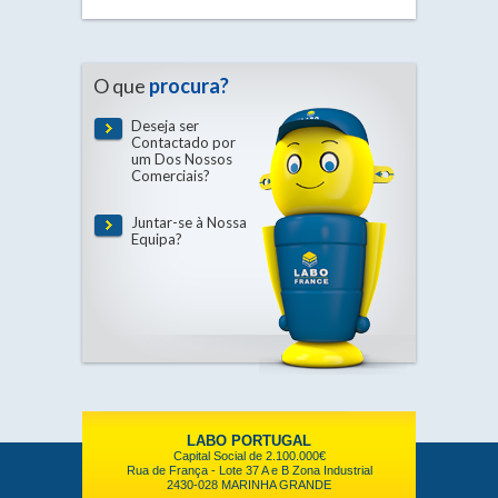
O que
procura?
Deseja ser
Contactado por
um Dos Nossos
Comerciais?
Juntar-se à Nossa
Equipa?
LABO PORTUGAL
Capital Social de 2.100.000€
Rua de França - Lote 37 A e B Zona Industrial
2430-028 MARINHA GRANDE