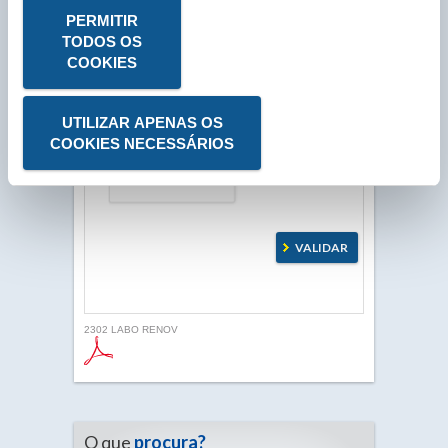
N° Compte Client
*
PERMITIR
P
TODOS OS
COOKIES
* Campo obrigatório
UTILIZAR APENAS OS
COOKIES NECESSÁRIOS
2302 LABO RENOV
O que
procura?