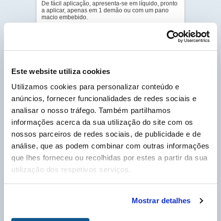
De fácil aplicação, apresenta-se em líquido, pronto
a aplicar, apenas em 1 demão ou com um pano
macio embebido.
...
Para mais informações, por favor descarregue a
versão completa da documentação em PDF, no
Este website utiliza cookies
separador “Ligação Cliente”.
Utilizamos cookies para personalizar conteúdo e
VER O VIDEO
anúncios, fornecer funcionalidades de redes sociais e
GALERIA DE FOTOS
analisar o nosso tráfego. Também partilhamos
informações acerca da sua utilização do site com os
PDF - DOC TÉCNICO
nossos parceiros de redes sociais, de publicidade e de
PDF - FICHA DE
análise, que as podem combinar com outras informações
DADOS DE SEGURANÇA
que lhes forneceu ou recolhidas por estes a partir da sua
utilização dos respetivos serviços.
Cliente Labo Portugal, por favor insira o seu nº
de cliente, que pode encontrar na sua fatura e
Mostrar detalhes
que começa por um P, para poder descarregar as
Fichas Técnicas em PDF.