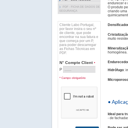
endurecer e 
PDF - FICHA DE DADOS DE
O produto pe
SEGURANÇA
criando uma 
quimicament
Cliente Labo Portugal,
Densificado
por favor insira o seu nº
de cliente, que pode
Cristalizaçã
encontrar na sua fatura e
muito resiste
que começa por um P,
para poder descarregar
Mineralizaç
as Fichas Técnicas em
homogénea.
PDF.
Endurecedo
N° Compte Client
*
P
Hidrófugo
: 
* Campo obrigatório
Microporos
• Aplica
Ideal para t
- de fachadas
Pode ser apl