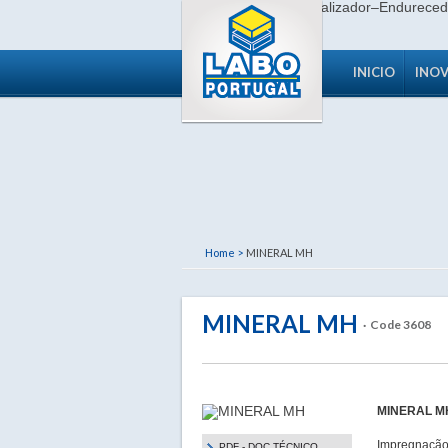
INICIO
INO
Home >
MINERAL MH
MINERAL MH
· Code 3608
MINERAL M
Impregnação à
PDF - DOC TÉCNICO