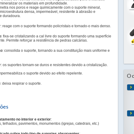
mineralizar os materiais em profundidade.
netra nos poros e reage quimicamente com o suporte mineral,
microestrutura densa, impermeável, resistente à abrasão e
e duradoura.
r
: reage com o suporte formando policristais e tornado-o mais denso.
o
: fixa-se cristalizando a cal livre do suporte formando uma superfície
nte. Permite reforçar a resistência de pedras calcárias.
ão
: consolida o suporte, tornando a sua constituição mais uniforme e
r
: os suportes tornam-se duros e resistentes devido a cristalização.
impermeabiliza o suporte devido ao efeito repelente.
O 
o
: deixa respirar o suporte.
ções
ratamento no interior e exterior
:
, telhados, pavimentos, monumentos (igrejas, catedrais, etc.)
icado sobre todo tipo de suportes absorventes
: