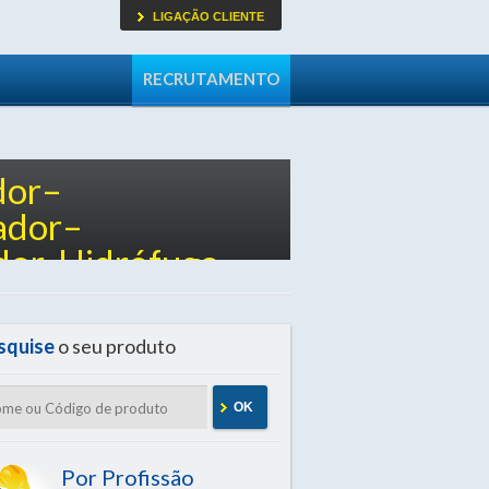
LIGAÇÃO CLIENTE
RECRUTAMENTO
dor–
ador–
dor-Hidrófugo
squise
o seu produto
OK
Por Profissão