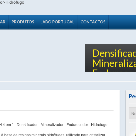
VAR
PRODUTOS
LABO PORTUGAL
CONTACTOS
Densifica
Mineraliz
Endurece
Pe
H
4 em 1 : Densificador - Mineralizador - Endurecedor - Hidrófugo
 base de resinas minerais hidrófugas, utilizado para cristalizar,