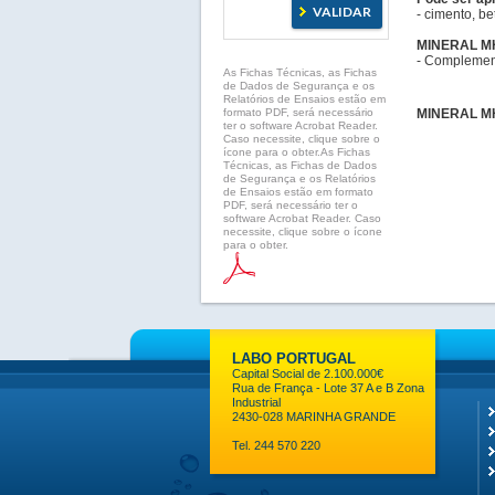
- cimento, be
MINERAL MH 
- Complement
As Fichas Técnicas, as Fichas
de Dados de Segurança e os
Relatórios de Ensaios estão em
formato PDF, será necessário
MINERAL M
ter o software Acrobat Reader.
Caso necessite, clique sobre o
ícone para o obter.As Fichas
Técnicas, as Fichas de Dados
de Segurança e os Relatórios
de Ensaios estão em formato
PDF, será necessário ter o
software Acrobat Reader. Caso
necessite, clique sobre o ícone
para o obter.
LABO PORTUGAL
Capital Social de 2.100.000€
Rua de França - Lote 37 A e B Zona
Industrial
2430-028 MARINHA GRANDE
Tel. 244 570 220