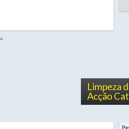
Limpeza d
Acção Cata
Pe