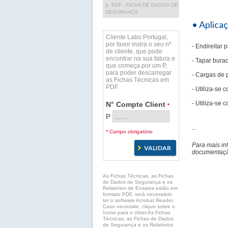
PDF - FICHA DE DADOS DE
SEGURANÇA
• Aplica
Cliente Labo Portugal,
por favor insira o seu nº
- Endireitar
de cliente, que pode
encontrar na sua fatura e
- Tapar bura
que começa por um P,
para poder descarregar
- Cargas de p
as Fichas Técnicas em
PDF.
- Utiliza-se
- Utiliza-se 
N° Compte Client
*
P
...
* Campo obrigatório
Para mais in
documentação
As Fichas Técnicas, as Fichas
de Dados de Segurança e os
Relatórios de Ensaios estão em
formato PDF, será necessário
ter o software Acrobat Reader.
Caso necessite, clique sobre o
ícone para o obter.As Fichas
Técnicas, as Fichas de Dados
de Segurança e os Relatórios