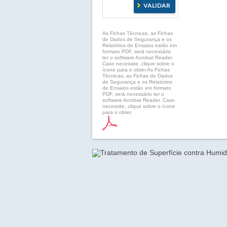
As Fichas Técnicas, as Fichas
de Dados de Segurança e os
Relatórios de Ensaios estão em
formato PDF, será necessário
ter o software Acrobat Reader.
Caso necessite, clique sobre o
ícone para o obter.As Fichas
Técnicas, as Fichas de Dados
de Segurança e os Relatórios
de Ensaios estão em formato
PDF, será necessário ter o
software Acrobat Reader. Caso
necessite, clique sobre o ícone
para o obter.