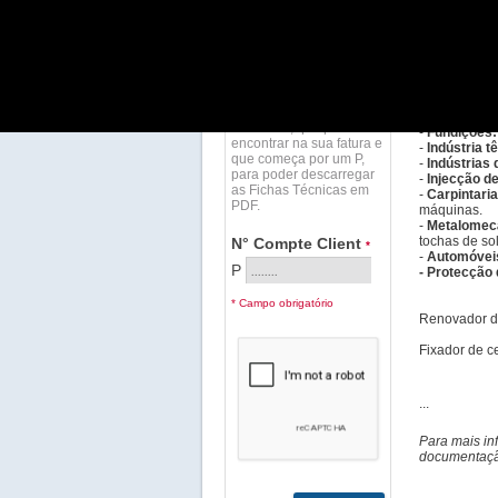
Disponível e
PDF - FICHA DE DADOS DE
SEGURANÇA
• Aplica
Cliente Labo Portugal,
por favor insira o seu nº
de cliente, que pode
-
Fundições:
encontrar na sua fatura e
-
Indústria tê
que começa por um P,
-
Indústrias 
para poder descarregar
-
Injecção de
as Fichas Técnicas em
-
Carpintaria
PDF.
máquinas.
-
Metalomec
tochas de so
N° Compte Client
*
-
Automóveis 
P
- Protecção
* Campo obrigatório
Renovador d
Fixador de c
...
Para mais in
documentação