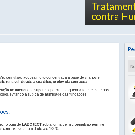
Tratament
contra Hu
Pe
icroemulsão aquosa muito concentrada à base de silanos e
uito rentável, devido à sua diluição elevada com água.
ização no interior dos suportes, permite bloquear a rede capilar dos
rosos, evitando a subida de humidade das fundações.
ções:
ecnologia de
LABOJECT
sob a forma de microemulsão permite
tes com taxas de humidade até 100%.