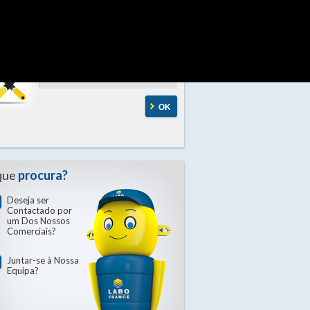
OK
Por Família
OK
que
procura?
Deseja ser
Contactado por
um Dos Nossos
Comerciais?
Juntar-se à Nossa
Equipa?