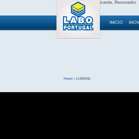
INICIO
INO
Home >
LUBRISIL
LUBRISIL
· Code 2305
LUBRISIL
Pe
desmoldagem
PDF - DOC TÉCNICO