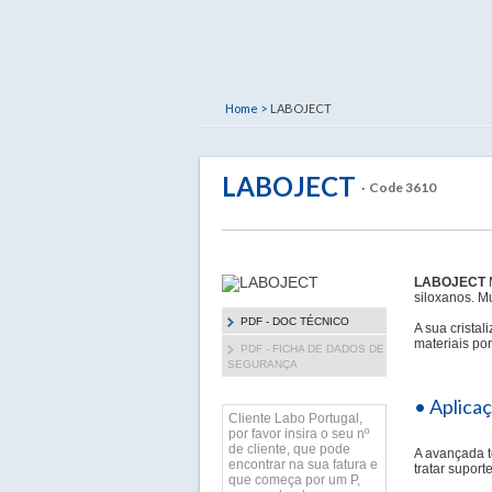
Home >
LABOJECT
LABOJECT
· Code 3610
LABOJECT
M
siloxanos. M
PDF - DOC TÉCNICO
A sua cristal
materiais po
PDF - FICHA DE DADOS DE
SEGURANÇA
• Aplica
Cliente Labo Portugal,
por favor insira o seu nº
de cliente, que pode
A avançada t
encontrar na sua fatura e
tratar supor
que começa por um P,