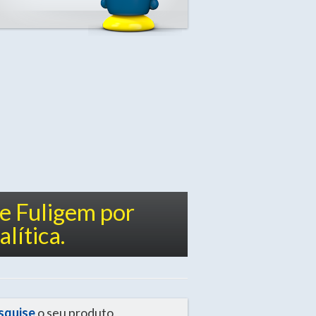
e Fuligem por
lítica.
squise
o seu produto