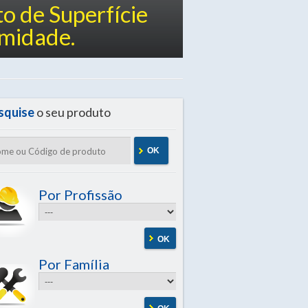
o de Superfície
midade.
squise
o seu produto
OK
Por Profissão
OK
Por Família