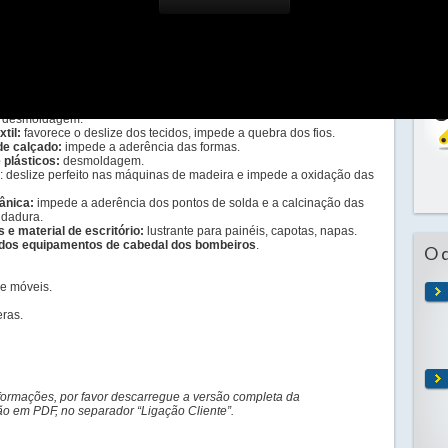
m líquido e em aerossol.
ções:
desmoldagem.
xtil:
favorece o deslize dos tecidos, impede a quebra dos fios.
de calçado:
impede a aderência das formas.
 plásticos:
desmoldagem.
: deslize perfeito nas máquinas de madeira e impede a oxidação das
ânica:
impede a aderência dos pontos de solda e a calcinação das
ldadura.
e material de escritório:
lustrante para painéis, capotas, napas.
 dos equipamentos de cabedal dos bombeiros
.
O 
e móveis.
eras.
formações, por favor descarregue a versão completa da
 em PDF, no separador “Ligação Cliente”.