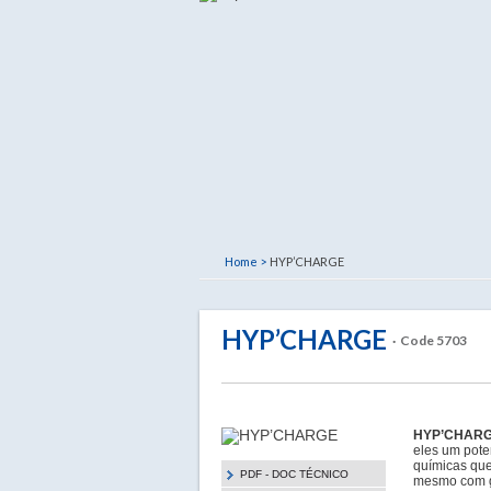
Home >
HYP’CHARGE
HYP’CHARGE
· Code 5703
HYP’CHAR
eles um pote
químicas que
PDF - DOC TÉCNICO
mesmo com g