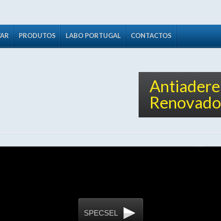
VAR
PRODUTOS
LABO PORTUGAL
CONTACTOS
Antiaderen
Renovado
Pe
rmite solucionar todos os problemas de lubrificação, de
 e anti-aderência.
SPECSEL