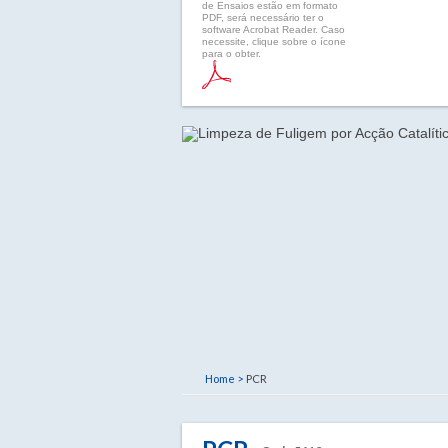
de Ensaios estão em formato
PDF, será necessário ter o
software Acrobat Reader. Caso
necessite, clique sobre o ícone
para o obter.
Home >
PCR