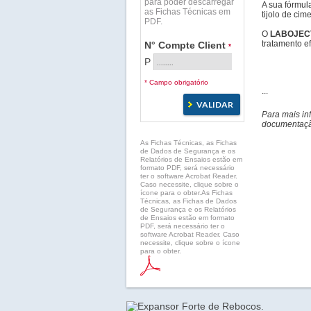
para poder descarregar
A sua fórmula
as Fichas Técnicas em
tijolo de cim
PDF.
O
LABOJE
tratamento e
N° Compte Client
*
P
* Campo obrigatório
...
Para mais in
documentação
As Fichas Técnicas, as Fichas
de Dados de Segurança e os
Relatórios de Ensaios estão em
formato PDF, será necessário
ter o software Acrobat Reader.
Caso necessite, clique sobre o
ícone para o obter.As Fichas
Técnicas, as Fichas de Dados
de Segurança e os Relatórios
de Ensaios estão em formato
PDF, será necessário ter o
software Acrobat Reader. Caso
necessite, clique sobre o ícone
para o obter.