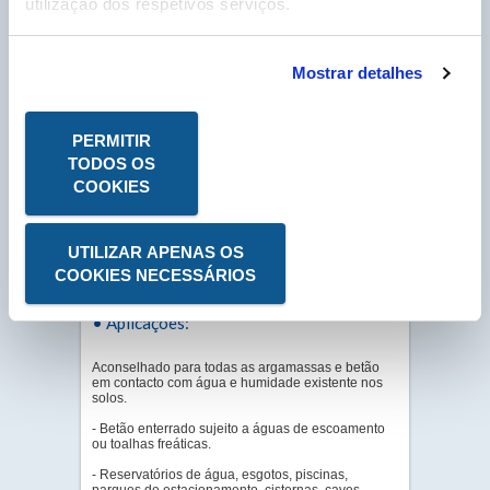
utilização dos respetivos serviços.
HYDROSAC
Mostrar detalhes
· Code 6600
PERMITIR
TODOS OS
COOKIES
HYDROSAC
Adjuvante líquido hidrófugo de massa
para argamassas e betão para os tornar
UTILIZAR APENAS OS
impermeáveis.
COOKIES NECESSÁRIOS
• Aplicações:
Aconselhado para todas as argamassas e betão
em contacto com água e humidade existente nos
solos.
- Betão enterrado sujeito a águas de escoamento
ou toalhas freáticas.
- Reservatórios de água, esgotos, piscinas,