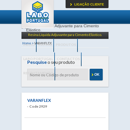
LIGAÇÃO CLIENTE
Resina Líquida Adjuvante para Cimento Elástico.
Home >
VARANFLEX
INICIO
INOVAR
PRODUTOS
LABO PORTUGAL
CONTACTOS
Pesquise
o seu produto
RECRUTAMENTO
OK
VARANFLEX
· Code 2929