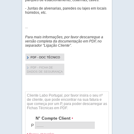
parques de estacionamento, cisternas, caves.
- Juntas de alvenarias, paredes ou lajes em locais
húmidos, etc.
...
Para mais informações, por favor descarregue a
versão completa da documentação em PDF, no
separador “Ligação Cliente”.
PDF - DOC TÉCNICO
PDF - FICHA DE
DADOS DE SEGURANÇA
Cliente Labo Portugal, por favor insira o seu nº
de cliente, que pode encontrar na sua fatura e
que começa por um P, para poder descarregar as
Fichas Técnicas em PDF.
N° Compte Client
*
P