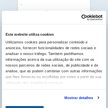
...
Para mais informações, por favor descarregue a
versão completa da documentação em PDF, no
separador “Ligação Cliente”.
PDF - DOC TÉCNICO
Este website utiliza cookies
PDF - INFORMAÇÃO
TÉCNICA
Utilizamos cookies para personalizar conteúdo e
anúncios, fornecer funcionalidades de redes sociais e
PDF - FICHA DE
DADOS DE SEGURANÇA
analisar o nosso tráfego. Também partilhamos
informações acerca da sua utilização do site com os
nossos parceiros de redes sociais, de publicidade e de
análise, que as podem combinar com outras informações
Cliente Labo Portugal, por favor insira o seu nº
de cliente, que pode encontrar na sua fatura e
que lhes forneceu ou recolhidas por estes a partir da sua
que começa por um P, para poder descarregar as
Fichas Técnicas em PDF.
utilização dos respetivos serviços.
N° Compte Client
*
P
Mostrar detalhes
* Campo obrigatório