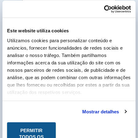
Para mais informações, por favor descarregue a
versão completa da documentação em PDF, no
separador “Ligação Cliente”.
PDF - DOC TÉCNICO
Este website utiliza cookies
PDF - FICHA DE
DADOS DE SEGURANÇA
Utilizamos cookies para personalizar conteúdo e
anúncios, fornecer funcionalidades de redes sociais e
analisar o nosso tráfego. Também partilhamos
informações acerca da sua utilização do site com os
Cliente Labo Portugal, por favor insira o seu nº
de cliente, que pode encontrar na sua fatura e
nossos parceiros de redes sociais, de publicidade e de
que começa por um P, para poder descarregar as
Fichas Técnicas em PDF.
análise, que as podem combinar com outras informações
que lhes forneceu ou recolhidas por estes a partir da sua
N° Compte Client
*
utilização dos respetivos serviços.
P
* Campo obrigatório
Mostrar detalhes
PERMITIR
TODOS OS