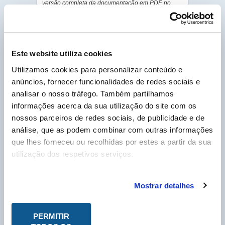
versão completa da documentação em PDF, no
separador “Ligação Cliente”.
GALERIA DE FOTOS
PDF - DOC TÉCNICO
Este website utiliza cookies
PDF - FICHA DE
Utilizamos cookies para personalizar conteúdo e
DADOS DE SEGURANÇA
anúncios, fornecer funcionalidades de redes sociais e
analisar o nosso tráfego. Também partilhamos
informações acerca da sua utilização do site com os
Cliente Labo Portugal, por favor insira o seu nº
nossos parceiros de redes sociais, de publicidade e de
de cliente, que pode encontrar na sua fatura e
que começa por um P, para poder descarregar as
análise, que as podem combinar com outras informações
Fichas Técnicas em PDF.
que lhes forneceu ou recolhidas por estes a partir da sua
N° Compte Client
*
utilização dos respetivos serviços.
P
* Campo obrigatório
Mostrar detalhes
PERMITIR