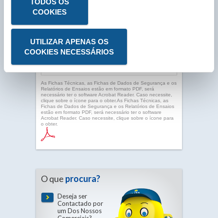
TODOS OS
COOKIES
UTILIZAR APENAS OS
COOKIES NECESSÁRIOS
As Fichas Técnicas, as Fichas de Dados de Segurança e os
Relatórios de Ensaios estão em formato PDF, será
necessário ter o software Acrobat Reader. Caso necessite,
clique sobre o ícone para o obter.As Fichas Técnicas, as
Fichas de Dados de Segurança e os Relatórios de Ensaios
estão em formato PDF, será necessário ter o software
Acrobat Reader. Caso necessite, clique sobre o ícone para
o obter.
O que
procura?
Deseja ser
Contactado por
um Dos Nossos