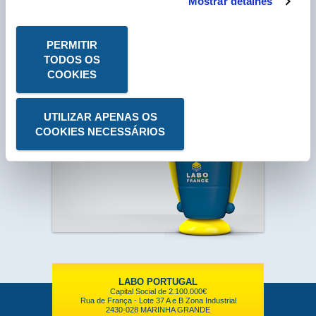
Mostrar detalhes
PERMITIR
O que
procura?
TODOS OS
COOKIES
Deseja ser
Contactado por
um Dos Nossos
Comerciais?
UTILIZAR APENAS OS
COOKIES NECESSÁRIOS
Juntar-se à Nossa
Equipa?
LABO PORTUGAL
Capital Social de 2.100.000€
Rua de França - Lote 37 A e B Zona Industrial
2430-028 MARINHA GRANDE