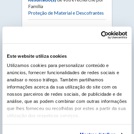
Família
Proteção de Material e Descofrantes
DECA BIO
· Código 1201
DECA BIO Descofrante aquoso ecológico, não
Este website utiliza cookies
perigoso para o ambiente nem para o
utilizador.
Utilizamos cookies para personalizar conteúdo e
anúncios, fornecer funcionalidades de redes sociais e
CONSULTAR A FICHA
analisar o nosso tráfego. Também partilhamos
informações acerca da sua utilização do site com os
nossos parceiros de redes sociais, de publicidade e de
VECTOR
análise, que as podem combinar com outras informações
· Código 1320
que lhes forneceu ou recolhidas por estes a partir da sua
VECTOR Protetor anticorrosão e agente de
utilização dos respetivos serviços.
desmoldagem para painéis metálicos. Especial
para peças armazenadas no exterior.
CONSULTAR A FICHA