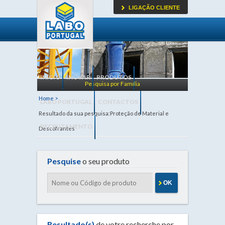
LIGAÇÃO CLIENTE
INICIO
INOVAR
PRODUTOS
Pesquisa por Família
Home >
LABO PORTUGAL
CONTACTOS
Resultado da sua pesquisa:Proteção de Material e
RECRUTAMENTO
Descofrantes
Pesquise
o seu produto
OK
Resultado(s)
de votre recherche por