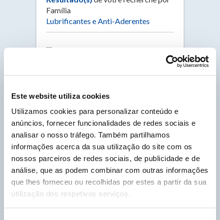
Família
Lubrificantes e Anti-Aderentes
LUBRISIL
· Código 2305
LUBRISIL Permite solucionar todos os
problemas de lubrificação, de desmoldagem e
Este website utiliza cookies
anti-aderência. Disponível em líquido e em
aerossol.
Utilizamos cookies para personalizar conteúdo e
anúncios, fornecer funcionalidades de redes sociais e
CONSULTAR A FICHA
analisar o nosso tráfego. Também partilhamos
informações acerca da sua utilização do site com os
nossos parceiros de redes sociais, de publicidade e de
VETOUL
análise, que as podem combinar com outras informações
· Código 6102
que lhes forneceu ou recolhidas por estes a partir da sua
VETOUL Massa consistente hidrófuga
utilização dos respetivos serviços.
multifunções. Lubrificante espessado com
sabão de lítio, fluido, de cor verde.