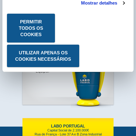
Mostrar detalhes
CONSULTAR A FICHA
PERMITIR
TODOS OS
O que
procura?
COOKIES
Deseja ser
Contactado por
um Dos Nossos
UTILIZAR APENAS OS
Comerciais?
COOKIES NECESSÁRIOS
Juntar-se à Nossa
Equipa?
LABO PORTUGAL
Capital Social de 2.100.000€
Rua de França - Lote 37 A e B Zona Industrial