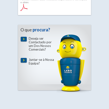
o obter.
O que
procura?
Deseja ser
Contactado por
um Dos Nossos
Comerciais?
Juntar-se à Nossa
Equipa?