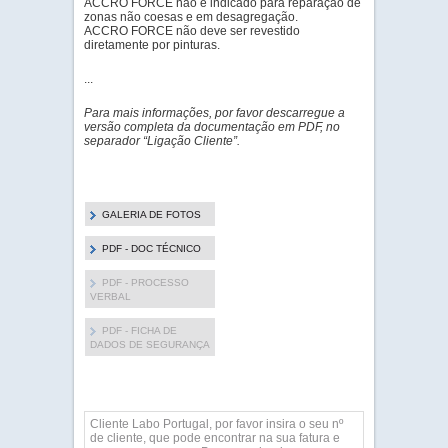
ACCRO FORCE não é indicado para reparação de
zonas não coesas e em desagregação.
ACCRO FORCE não deve ser revestido
diretamente por pinturas.
...
Para mais informações, por favor descarregue a
versão completa da documentação em PDF, no
separador “Ligação Cliente”.
GALERIA DE FOTOS
PDF - DOC TÉCNICO
PDF - PROCESSO
VERBAL
PDF - FICHA DE
DADOS DE SEGURANÇA
Cliente Labo Portugal, por favor insira o seu nº
de cliente, que pode encontrar na sua fatura e