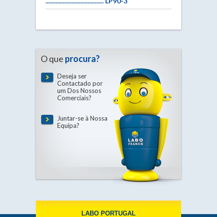
........................................ LP90-3
O que
procura?
Deseja ser
Contactado por
um Dos Nossos
Comerciais?
Juntar-se à Nossa
Equipa?
LABO PORTUGAL