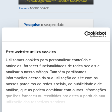
Resina de Agarramento. Suportes Não Porosos
Home >
ACCRO FORCE
Pesquise
o seu produto
OK
Este website utiliza cookies
ACCRO FORCE
Utilizamos cookies para personalizar conteúdo e
· Code 1804
anúncios, fornecer funcionalidades de redes sociais e
analisar o nosso tráfego. Também partilhamos
informações acerca da sua utilização do site com os
nossos parceiros de redes sociais, de publicidade e de
análise, que as podem combinar com outras informações
que lhes forneceu ou recolhidas por estes a partir da sua
ACCRO FORCE
Resina de agarramento de
Secagem e Fusão Rápidas.
utilização dos respetivos serviços.
ACCRO FORCE é uma resina de aderência em