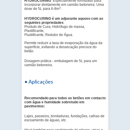
HYDROCURING
E
specialmente formulado para
incorporar diretamente em camião betoneira. Uma
3
dose de 5L para 6-8m
.
HYDROCURING é um adjuvante aquoso com as
seguintes propriedades
:
Produto de Cura, Hidrófugo de massa,
Plastificante,
Fluidificante, Redutor de Água.
Permite reduzir a taxa de evaporação da água da
superfície, evitando a dessecação precoce do
betão.
Dosagem prática - embalagem de 5L para um
camião betoneira.
• Aplicações
Recomendado para todos os betões em contacto
com água e humidade sobretudo em
pavimentos:
Lajes, passeios, bordaduras, fundações, calhas de
escoamento de águas, etc.