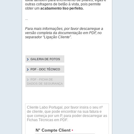
Ideal também para enchimento de pilares, vigas e
outras cofragens de betão à vista, pois permite
obter um
acabamento liso perfeito.
...
Para mais informações, por favor descarregue a
versão completa da documentação em PDF, no
separador “Ligação Cliente”.
GALERIA DE FOTOS
PDF - DOC TÉCNICO
PDF - FICHA DE
DADOS DE SEGURANÇA
Cliente Labo Portugal, por favor insira o seu nº
de cliente, que pode encontrar na sua fatura e
que começa por um P, para poder descarregar as
Fichas Técnicas em PDF.
N° Compte Client
*