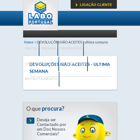
LIGAÇÃO CLIENTE
Home >
DEVOLUÇÕES NÃO ACEITES - ultima semana
INICIO
INOVAR
PRODUTOS
LABO PORTUGAL
CONTACTOS
DEVOLUÇÕES NÃO ACEITES - ULTIMA
SEMANA
RECRUTAMENTO
O que
procura?
Deseja ser
Contactado por
um Dos Nossos
Comerciais?