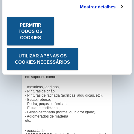
pasta, de cor verde e texturada à base de
Mostrar detalhes
polímeros acrílicos aquosos e microesferas de
vidro. Permite garantir, por fusão direta, uma
excelente aderência entre o suporte e a argamassa
de revestimento.
PERMITIR
TODOS OS
• Aplicações
COOKIES
Pode ser usado querm em interior como no
exterior, em construção nova ou reabilitação.
Pode ser aplicado sobre suportes porosos ou
UTILIZAR APENAS OS
fechados antes dos trabalhos de regularização em
COOKIES NECESSÁRIOS
pavimentos ou paredes.
Garante uma excelente aderência das argamassas
em suportes como:
- mosaicos, ladrilhos,
- Pinturas de chão
- Pinturas de fachada (acrílicas, alquídicas, etc),
- Betão, reboco,
- Pedra, peças cerâmicas,
- Estuque tradicional,
- Gesso cartonado (normal ou hidrofugado),
- Aglomerados de madeira
etc.
• Importante
: