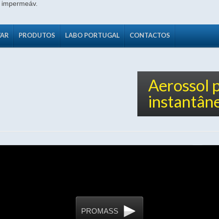
VAR
PRODUTOS
LABO PORTUGAL
CONTACTOS
Aerossol 
instantân
Pe
13
EED
Aerossol de reparação de estanqueidade.
PROMASS
 impermeabilização concentrada de cor cinza e pronta a usar.