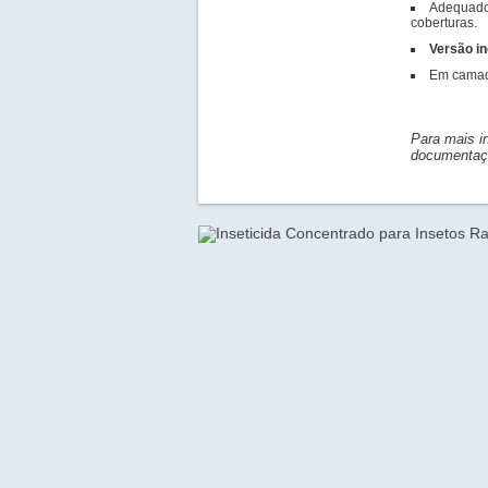
Adequado 
coberturas.
Versão in
Em camad
Para mais i
documentaçã