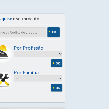
squise
o seu produto
OK
Por Profissão
OK
Por Família
OK