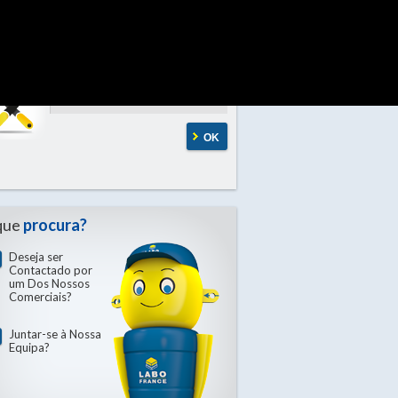
OK
Por Família
OK
que
procura?
Deseja ser
Contactado por
um Dos Nossos
Comerciais?
Juntar-se à Nossa
Equipa?