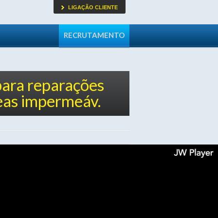
LIGAÇÃO CLIENTE
RECRUTAMENTO
para reparações
eas impermeáv.
squise
o seu produto
OK
Por Profissão