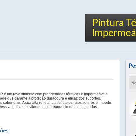
Pintura T
Impermeá
Pe
ER
é um revestimento com propriedades térmicas e impermeáveis
idade que garante a proteção duradoura e eficaz dos suportes,
 coberturas. A sua alta refletância reflete os raios solares e impede
cessiva de calor, evitando o sobreaquecimento do telhados.
ções: