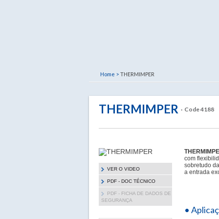
Home >
THERMIMPER
THERMIMPER
· Code 4188
THERMIMP
com flexibil
sobretudo das
VER O VIDEO
a entrada ex
PDF - DOC TÉCNICO
PDF - FICHA DE DADOS DE
SEGURANÇA
• Aplica