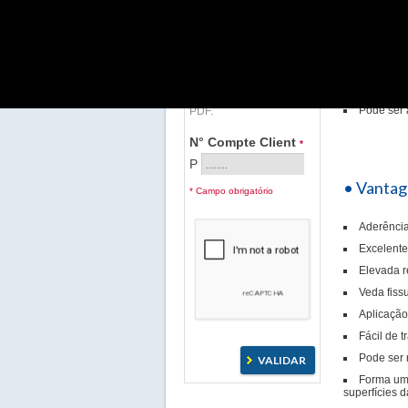
Forma uma
Cliente Labo Portugal,
fugas.
por favor insira o seu nº
de cliente, que pode
Permite r
encontrar na sua fatura e
fendas, etc.
que começa por um P,
para poder descarregar
Apresenta
as Fichas Técnicas em
Pode ser 
PDF.
N° Compte Client
*
P
• Vanta
* Campo obrigatório
Aderência
Excelente 
Elevada r
Veda fiss
Aplicação
Fácil de t
Pode ser 
Forma uma
superfícies 