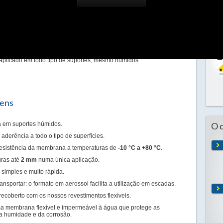
 membrana estanque e flexível que permite colmatar e reparar
eparar numa só demão (com ARMUR): fissuras, pequenos buracos,
-se em aerossol de 500mL para uma utilização simples e rápida.
aplicado em todo tipo de suportes, mesmo húmidos.
gens
 em suportes húmidos.
O 
aderência a todo o tipo de superfícies.
esistência da membrana a temperaturas de
-10 °C a +80 °C
.
uras até
2 mm
numa única aplicação.
 simples e muito rápida.
ransportar: o formato em aerossol facilita a utilização em escadas.
recoberto com os nossos revestimentos flexíveis.
 membrana flexível e impermeável à água que protege as
da humidade e da corrosão.