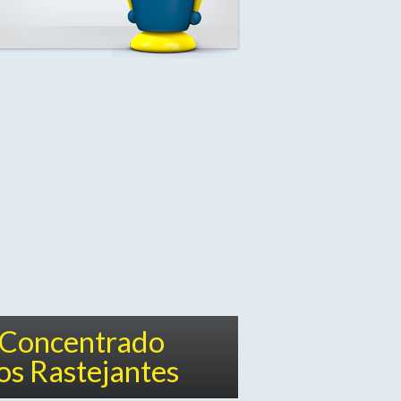
a Concentrado
os Rastejantes