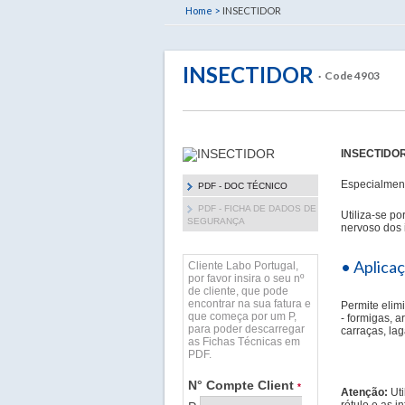
Home >
INSECTIDOR
INSECTIDOR
· Code 4903
INSECTIDO
Especialment
PDF - DOC TÉCNICO
PDF - FICHA DE DADOS DE
Utiliza-se p
SEGURANÇA
nervoso dos 
• Aplica
Cliente Labo Portugal,
por favor insira o seu nº
de cliente, que pode
encontrar na sua fatura e
Permite elim
que começa por um P,
- formigas, a
para poder descarregar
carraças, lag
as Fichas Técnicas em
PDF.
N° Compte Client
*
Atenção:
Uti