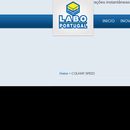
INICIO
INO
Home >
COLMAT SPEED
COLMAT SPEED
· Code 60
COLMAT SP
Resina de