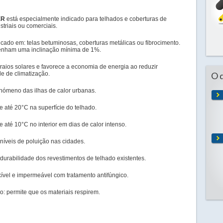
ER
está especialmente indicado para telhados e coberturas de
ustriais ou comerciais.
icado em: telas betuminosas, coberturas metálicas ou fibrocimento.
enham uma inclinação mínima de 1%.
 raios solares e favorece a economia de energia ao reduzir
e de climatização.
O 
nómeno das ilhas de calor urbanas.
 até 20°C na superfície do telhado.
 até 10°C no interior em dias de calor intenso.
 níveis de poluição nas cidades.
durabilidade dos revestimentos de telhado existentes.
exível e impermeável com tratamento antifúngico.
o: permite que os materiais respirem.