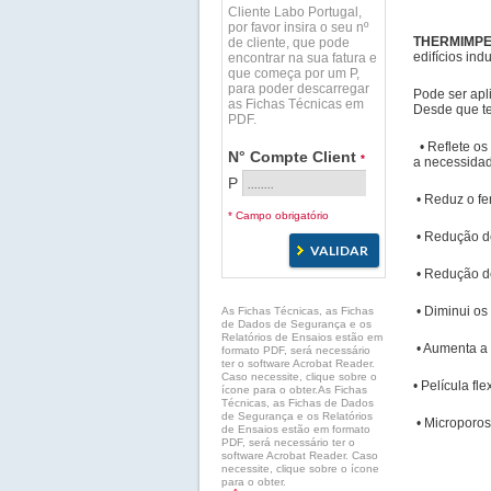
Cliente Labo Portugal,
por favor insira o seu nº
THERMIMP
de cliente, que pode
edifícios ind
encontrar na sua fatura e
que começa por um P,
para poder descarregar
Pode ser apl
as Fichas Técnicas em
Desde que t
PDF.
• Reflete os
N° Compte Client
*
a necessidad
P
• Reduz o fe
* Campo obrigatório
• Redução de
• Redução de
• Diminui os
As Fichas Técnicas, as Fichas
de Dados de Segurança e os
Relatórios de Ensaios estão em
• Aumenta a 
formato PDF, será necessário
ter o software Acrobat Reader.
Caso necessite, clique sobre o
• Película fl
ícone para o obter.As Fichas
Técnicas, as Fichas de Dados
de Segurança e os Relatórios
• Microporos
de Ensaios estão em formato
PDF, será necessário ter o
software Acrobat Reader. Caso
necessite, clique sobre o ícone
para o obter.