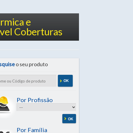
érmica e
vel Coberturas
squise
o seu produto
OK
Por Profissão
OK
Por Família