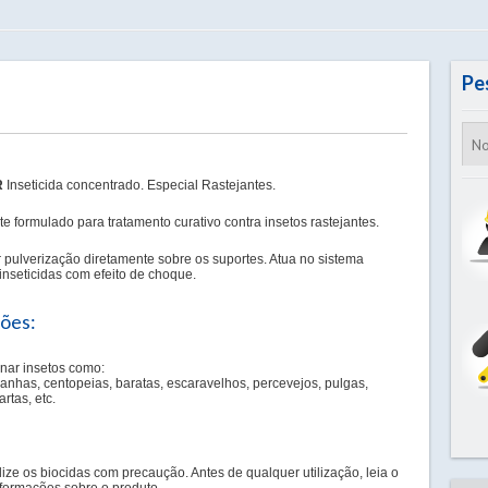
Pe
R
Inseticida concentrado. Especial Rastejantes.
e formulado para tratamento curativo contra insetos rastejantes.
or pulverização diretamente sobre os suportes. Atua no sistema
inseticidas com efeito de choque.
ções:
inar insetos como:
ranhas, centopeias, baratas, escaravelhos, percevejos, pulgas,
artas, etc.
lize os biocidas com precaução. Antes de qualquer utilização, leia o